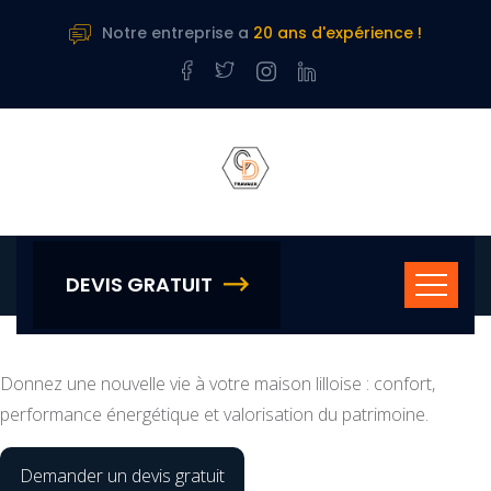
Notre entreprise a
20 ans d'expérience !
Accueil
›
Rénovation de maison à Lille
Rénovation de
maison à Lille
DEVIS GRATUIT
Donnez une nouvelle vie à votre maison lilloise : confort,
performance énergétique et valorisation du patrimoine.
Demander un devis gratuit