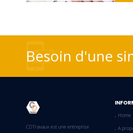
Besoin d'une si
INFOR
Home
CDTravaux est une entreprise
A prop