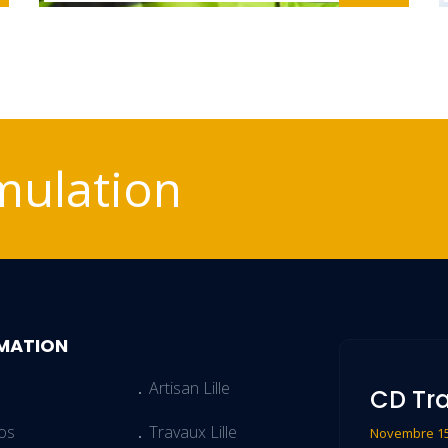
mulation
MATION
Artisan Lille
CD Tr
os
Travaux Lille
Novembre 15